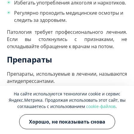
Избегать употребления алкоголя и наркотиков.
Регулярно проходить медицинские осмотры и
следить за здоровьем.
Патология требует профессионального лечения.
Если вы столкнулись с признаками, не
откладывайте обращение к врачам на потом.
Препараты
Препараты, используемые в лечении, называются
антидепрессантами.
Селективные ингибиторы обратного захвата
На сайте используются технологии cookie и сервис
Яндекс.Метрика. Продолжая использовать этот сайт, вы
серотонина (SSRI): примеры включают
соглашаетесь с использованием
cookie-файлов
.
флуоксетин (Прозак), сертралин (Золофт),
эсциталопрам (Лексапро), пароксетин (Паксил),
Хорошо, не показывать снова
флувоксамин (Лувокс) и циталопрам (Целекса).
Они увеличивают уровень серотонина в мозгу