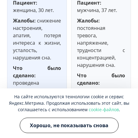
Пациент:
Пациент:
женщина, 30 лет.
мужчина, 37 лет.
Жалобы:
снижение
Жалобы:
настроения,
постоянная
апатия, потеря
тревога,
интереса к жизни,
напряжение,
усталость,
трудности с
нарушения сна.
концентрацией,
нарушения сна.
Что было
сделано:
Что было
проведена
сделано:
диагностика,
назначена
На сайте используются технологии cookie и сервис
назначена терапия
комплексная
Яндекс.Метрика. Продолжая использовать этот сайт, вы
и
терапия,
соглашаетесь с использованием
cookie-файлов
.
психотерапевтическая
включающая
поддержка.
медикаментозное
Хорошо, не показывать снова
лечение и
Результат:
через
психотерапию.
1,5–2 месяца